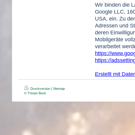
Wir binden die 
Google LLC, 160
USA, ein. Zu de
Adressen und St
deren Einwilligu
Mobilgeräte vol
verarbeitet werd
https://www.goog
https://adssetti
Erstellt mit Da
Druckversion
|
Sitemap
© Tristan Bock