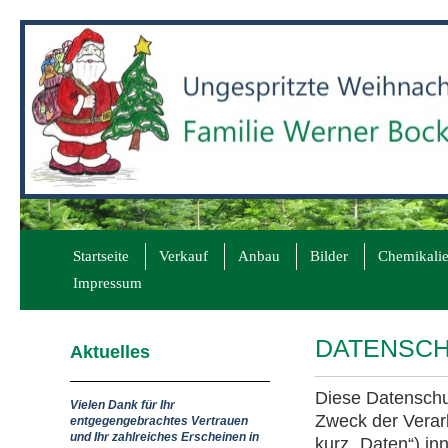
Startseite
Verkauf
Anbau
Bilder
Chemikali
Impressum
DATENSC
Aktuelles
Diese Datenschut
Vielen Dank für Ihr
Zweck der Verar
entgegengebrachtes Vertrauen
und Ihr zahlreiches Erscheinen in
kurz „Daten“) in