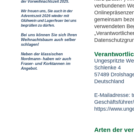
der Vorweihnachtszeit 2025.
verbundenen Web
Wir freuen uns, Sie auch in der
Onlinepräsenzen,
Adventszeit 2026 wieder mit
gemeinsam bezeic
Glühwein und Lagerfeuer bei uns
begrüßen zu dürfen.
verwendeten Begr
„Verantwortlicher
Bei uns können Sie sich Ihren
Datenschutzgru
Weihnachtsbaum auch selber
schlagen!
Verantwortli
Neben der klassischen
Nordmann- haben wir auch
Ungespritzte W
Fraser- und Korktannen im
Schlenke 4
Angebot.
57489 Drolshag
Deutschland
E-Mailadresse: 
Geschäftsführer
https://www.ung
Arten der ver