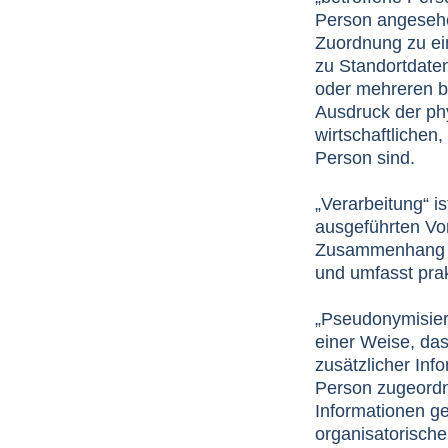
Person angesehen
Zuordnung zu e
zu Standortdate
oder mehreren b
Ausdruck der ph
wirtschaftlichen,
Person sind.
„Verarbeitung“ is
ausgeführten Vo
Zusammenhang mi
und umfasst pra
„Pseudonymisier
einer Weise, da
zusätzlicher Inf
Person zugeordn
Informationen g
organisatorisch